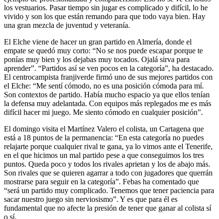
los vestuarios. Pasar tiempo sin jugar es complicado y difícil, lo he
vivido y son los que están remando para que todo vaya bien. Hay
una gran mezcla de juventud y veteranía.
El Elche viene de hacer un gran partido en Almería, donde el
empate se quedó muy corto:
“No se nos puede escapar porque te
ponías muy bien y los dejabas muy tocados. Ojalá sirva para
aprender”
. “Partidos así se ven pocos en la categoría”, ha destacado.
El centrocampista franjiverde firmó uno de sus mejores partidos con
el Elche: “Me sentí cómodo, no es una posición cómoda para mí.
Son contextos de partido. Había mucho espacio ya que ellos tenían
la defensa muy adelantada. Con equipos más replegados me es más
difícil hacer mi juego. Me siento cómodo en cualquier posición”.
El domingo visita el Martínez Valero el colista, un Cartagena que
está a 18 puntos de la permanencia: “En esta categoría no puedes
relajarte porque cualquier rival te gana, ya lo vimos ante el Tenerife,
en el que hicimos un mal partido pese a que conseguimos los tres
puntos. Queda poco y todos los rivales aprietan y los de abajo más.
Son rivales que se quieren agarrar a todo con jugadores que querrán
mostrarse para seguir en la categoría”
.
Febas ha comentado que
“será un partido muy complicado. Tenemos que tener paciencia para
sacar nuestro juego sin nerviosismo”
. Y es que para él es
fundamental que no afecte
la presión de tener que ganar al colista sí
o sí
.