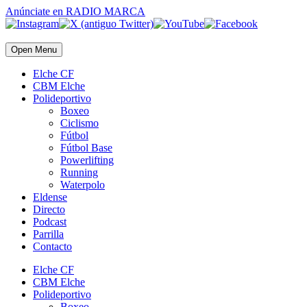
Anúnciate
en RADIO MARCA
Open Menu
Elche CF
CBM Elche
Polideportivo
Boxeo
Ciclismo
Fútbol
Fútbol Base
Powerlifting
Running
Waterpolo
Eldense
Directo
Podcast
Parrilla
Contacto
Elche CF
CBM Elche
Polideportivo
Boxeo