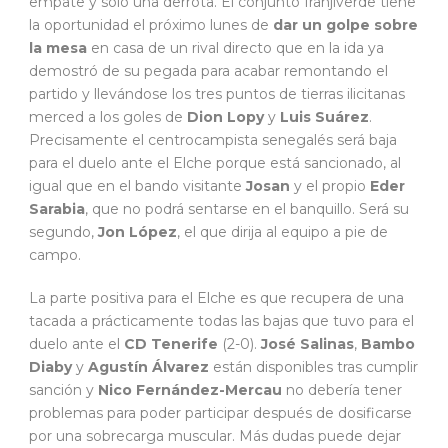
empate y sólo una derrota. El conjunto franjiverde tiene
la oportunidad el próximo lunes de
dar un golpe sobre
la mesa
en casa de un rival directo que en la ida ya
demostró de su pegada para acabar remontando el
partido y llevándose los tres puntos de tierras ilicitanas
merced a los goles de
Dion Lopy
y
Luis Suárez
.
Precisamente el centrocampista senegalés será baja
para el duelo ante el Elche porque está sancionado, al
igual que en el bando visitante
Josan
y el propio
Eder
Sarabia
, que no podrá sentarse en el banquillo. Será su
segundo,
Jon López
, el que dirija al equipo a pie de
campo.
La parte positiva para el Elche es que recupera de una
tacada a prácticamente todas las bajas que tuvo para el
duelo ante el
CD Tenerife
(2-0).
José Salinas
,
Bambo
Diaby
y
Agustín Álvarez
están disponibles tras cumplir
sanción y
Nico Fernández-Mercau
no debería tener
problemas para poder participar después de dosificarse
por una sobrecarga muscular. Más dudas puede dejar