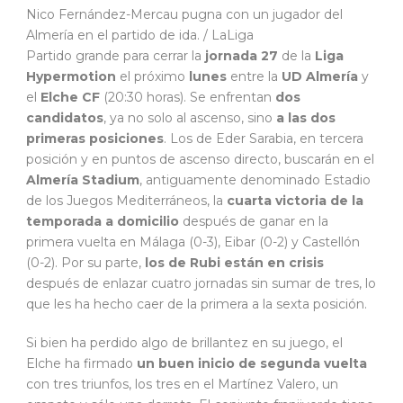
Nico Fernández-Mercau pugna con un jugador del
Almería en el partido de ida. / LaLiga
Partido grande para cerrar la
jornada 27
de la
Liga
Hypermotion
el próximo
lunes
entre la
UD Almería
y
el
Elche CF
(20:30 horas). Se enfrentan
dos
candidatos
, ya no solo al ascenso, sino
a las dos
primeras posiciones
. Los de Eder Sarabia, en tercera
posición y en puntos de ascenso directo, buscarán en el
Almería Stadium
, antiguamente denominado Estadio
de los Juegos Mediterráneos, la
cuarta victoria de la
temporada a domicilio
después de ganar en la
primera vuelta en Málaga (0-3), Eibar (0-2) y Castellón
(0-2). Por su parte,
los de Rubi están en crisis
después de enlazar cuatro jornadas sin sumar de tres, lo
que les ha hecho caer de la primera a la sexta posición.
Si bien ha perdido algo de brillantez en su juego, el
Elche ha firmado
un buen inicio de segunda vuelta
con tres triunfos, los tres en el Martínez Valero, un