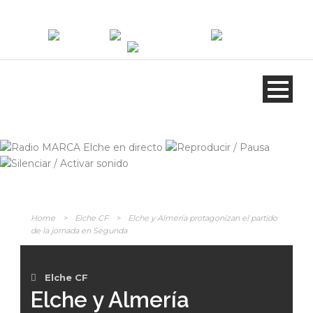
ANÚNCIATE
EN RADIO MARCA
Home
>
Elche CF
>
Elche y Almería protagonizan el partido
de la jornada en Segunda
Elche CF
Elche y Almería