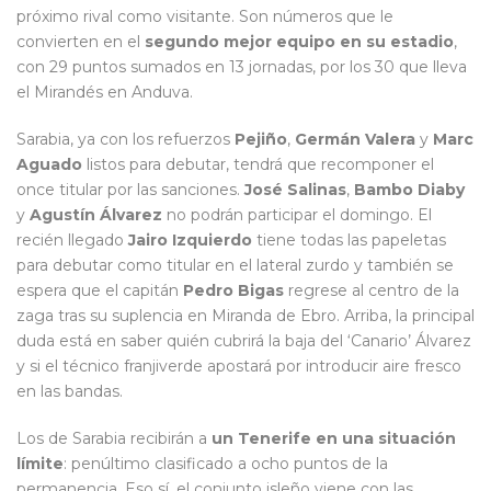
próximo rival como visitante. Son números que le
convierten en el
segundo mejor equipo en su estadio
,
con 29 puntos sumados en 13 jornadas, por los 30 que lleva
el Mirandés en Anduva.
Sarabia, ya con los refuerzos
Pejiño
,
Germán Valera
y
Marc
Aguado
listos para debutar, tendrá que recomponer el
once titular por las sanciones.
José Salinas
,
Bambo Diaby
y
Agustín Álvarez
no podrán participar el domingo. El
recién llegado
Jairo Izquierdo
tiene todas las papeletas
para debutar como titular en el lateral zurdo y también se
espera que el capitán
Pedro Bigas
regrese al centro de la
zaga tras su suplencia en Miranda de Ebro. Arriba, la principal
duda está en saber quién cubrirá la baja del ‘Canario’ Álvarez
y si el técnico franjiverde apostará por introducir aire fresco
en las bandas.
Los de Sarabia recibirán a
un Tenerife en una situación
límite
: penúltimo clasificado a ocho puntos de la
permanencia. Eso sí, el conjunto isleño viene con las