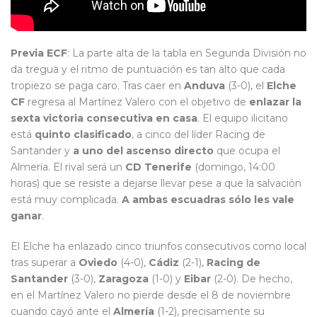
Previa ECF
: La parte alta de la tabla en Segunda División no
da tregua y el ritmo de puntuación es tan alto que cada
tropiezo se paga caro. Tras caer en
Anduva
(3-0), el
Elche
CF
regresa al Martínez Valero con el objetivo de
enlazar la
sexta victoria consecutiva
en casa
. El equipo ilicitano
está
quinto clasificado
, a cinco del líder Racing de
Santander y
a uno del ascenso directo
que ocupa el
Almería. El rival será un
CD Tenerife
(domingo, 14:00
horas) que se resiste a dejarse llevar pese a que la salvación
está muy complicada.
A ambas escuadras sólo les vale
ganar
.
El Elche ha enlazado cinco triunfos consecutivos como local
tras superar a
Oviedo
(4-0),
Cádiz
(2-1),
Racing de
Santander
(3-0),
Zaragoza
(1-0) y
Eibar
(2-0). De hecho,
en el Martínez Valero no pierde desde el 8 de noviembre
cuando cayó ante el
Almería
(1-2), precisamente su