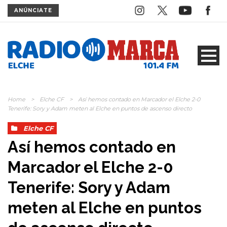
ANÚNCIATE
Home
>
Elche CF
>
Así hemos contado en Marcador el Elche 2-0
Tenerife: Sory y Adam meten al Elche en puntos de ascenso directo
Elche CF
Así hemos contado en
Marcador el Elche 2-0
Tenerife: Sory y Adam
meten al Elche en puntos