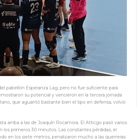
 del pabellón Esperanza Lag, pero no fue suficiente para
emostraron su potencial y vencieron en la tercera jornada
itano, que aguantó bastante bien el tipo en defensa, volvió
sta arriba a las de Joaquín Rocamora. El Atticgo pasó varios
n los primeros 30 minutos. Las constantes pérdidas, el
odo en los siete metros, penalizaron mucho a las guerreras