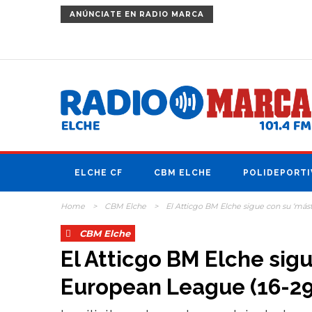
ANÚNCIATE
EN RADIO MARCA
ELCHE CF
CBM ELCHE
POLIDEPORTI
Home
>
CBM Elche
>
El Atticgo BM Elche sigue con su ‘mást
CBM Elche
El Atticgo BM Elche sigu
European League (16-29