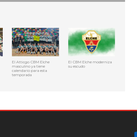
El Atticgo CBM Elche
El CBM Elche moderniza
masculino ya tiene
su escudo
calendario para esta
temporada