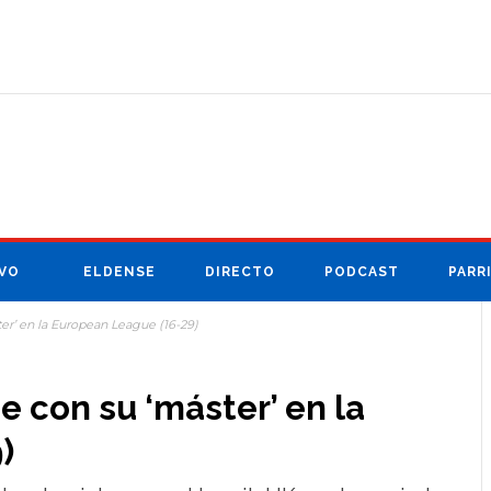
VO
ELDENSE
DIRECTO
PODCAST
PARR
er’ en la European League (16-29)
e con su ‘máster’ en la
)