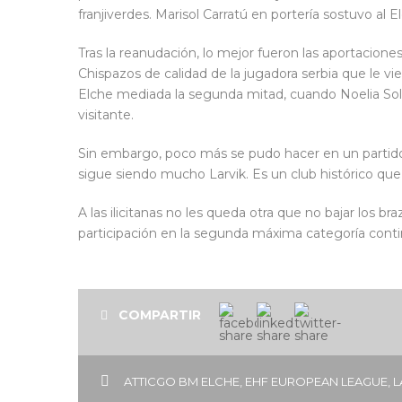
franjiverdes. Marisol Carratú en portería sostuvo al
Tras la reanudación, lo mejor fueron las aportaciones
Chispazos de calidad de la jugadora serbia que le v
Elche mediada la segunda mitad, cuando Noelia Soll
visitante.
Sin embargo, poco más se pudo hacer en un partido
sigue siendo mucho Larvik. Es un club histórico q
A las ilicitanas no les queda otra que no bajar los 
participación en la segunda máxima categoría contin
COMPARTIR
ATTICGO BM ELCHE
,
EHF EUROPEAN LEAGUE
,
L