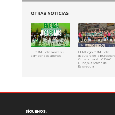
OTRAS NOTICIAS
El CBM Elche lanza su
El Atticgo CBM Elche
campaña de abonos
debutará en la European
Cup contra el HC DAC
Dunajska Streda de
Eslovaquia
SÍGUENOS: