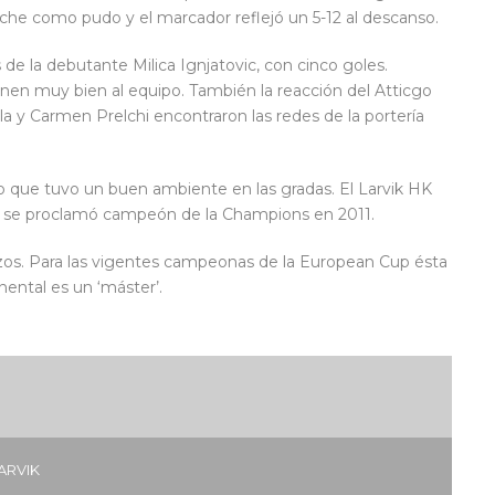
 Elche como pudo y el marcador reflejó un 5-12 al descanso.
 de la debutante Milica Ignjatovic, con cinco goles.
ienen muy bien al equipo. También la reacción del Atticgo
a y Carmen Prelchi encontraron las redes de la portería
 que tuvo un buen ambiente en las gradas. El Larvik HK
ue se proclamó campeón de la Champions en 2011.
brazos. Para las vigentes campeonas de la European Cup ésta
ental es un ‘máster’.
ARVIK