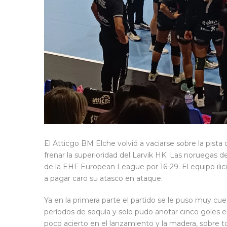
El Atticgo BM Elche volvió a vaciarse sobre la pista
frenar la superioridad del Larvik HK. Las noruegas d
de la EHF European League por 16-29. El equipo ilic
a pagar caro su atasco en ataque.
Ya en la primera parte el partido se le puso muy cue
períodos de sequía y solo pudo anotar cinco goles e
poco acierto en el lanzamiento y la madera, sobre t