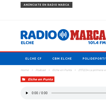
ANÚNCIATE
EN RADIO MARCA
ELCHE CF
CBM ELCHE
POLIDEPORTI
Home
>
Podcast
>
Elche en Punta
>
27/12/24 La primera vu
Elche en Punta