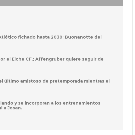
 Atlético fichado hasta 2030; Buonanotte del
por el Elche CF.; Affengruber quiere seguir de
el último amistoso de pretemporada mientras el
ciando y se incorporan a los entrenamientos
l a Josan.