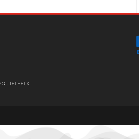
SO
•
TELEELX