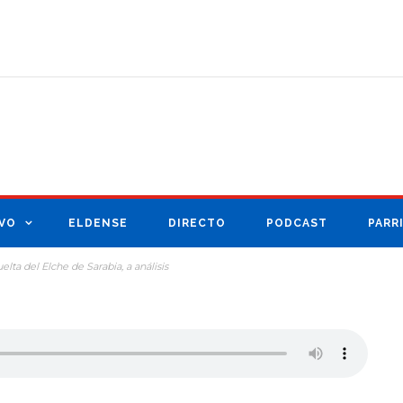
VO
ELDENSE
DIRECTO
PODCAST
PARR
elta del Elche de Sarabia, a análisis