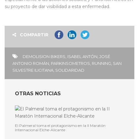
su proyecto de dar visibilidad a esta enfermedad.
COMPARTIR
DEMOLISION BIKERS
,
ISABEL ANTÓN
,
JOSÉ
ANTONIO ROMÁN
,
PARKINSOMETROS
,
RUNNING
,
SAN
SILVESTRE ILICITANA
,
SOLIDARIDAD
OTRAS NOTICIAS
El Palmeral toma el protagonismo en la II Maratón
Internacional Elche-Alicante