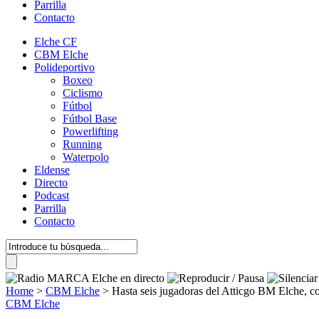
Parrilla
Contacto
Elche CF
CBM Elche
Polideportivo
Boxeo
Ciclismo
Fútbol
Fútbol Base
Powerlifting
Running
Waterpolo
Eldense
Directo
Podcast
Parrilla
Contacto
Home
>
CBM Elche
>
Hasta seis jugadoras del Atticgo BM Elche, c
CBM Elche