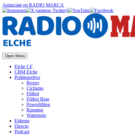
Anúnciate
en RADIO MARCA
Open Menu
Elche CF
CBM Elche
Polideportivo
Boxeo
Ciclismo
Fútbol
Fútbol Base
Powerlifting
Running
Waterpolo
Eldense
Directo
Podcast