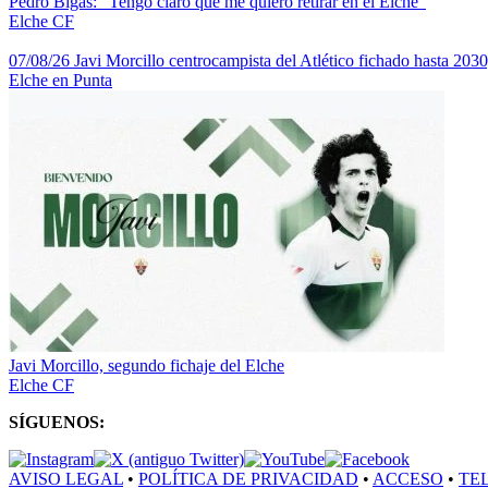
Pedro Bigas: “Tengo claro que me quiero retirar en el Elche”
Elche CF
07/08/26 Javi Morcillo centrocampista del Atlético fichado hasta 2030
Elche en Punta
Javi Morcillo, segundo fichaje del Elche
Elche CF
SÍGUENOS:
AVISO LEGAL
•
POLÍTICA DE PRIVACIDAD
•
ACCESO
•
TE