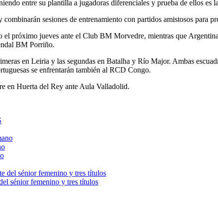
endo entre su plantilla a jugadoras diferenciales y prueba de ellos es l
 y combinarán sesiones de entrenamiento con partidos amistosos para pre
o el próximo jueves ante el Club BM Morvedre, mientras que Argentina 
endal BM Porriño.
s primeras en Leiria y las segundas en Batalha y Río Major. Ambas escuad
portuguesas se enfrentarán también al RCD Congo.
re en Huerta del Rey ante Aula Valladolid.
S
no
l sénior femenino y tres títulos