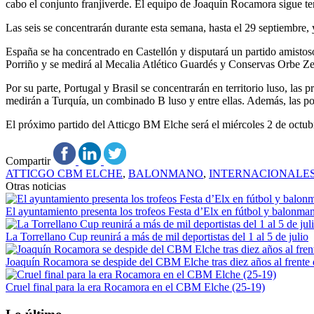
cabo el conjunto franjiverde. El equipo de Joaquín Rocamora sigue teni
Las seis se concentrarán durante esta semana, hasta el 29 septiembre,
España se ha concentrado en Castellón y disputará un partido amistos
Porriño y se medirá al Mecalia Atlético Guardés y Conservas Orbe Z
Por su parte, Portugal y Brasil se concentrarán en territorio luso, la
medirán a Turquía, un combinado B luso y entre ellas. Además, las 
El próximo partido del Atticgo BM Elche será el miércoles 2 de octub
Compartir
ATTICGO CBM ELCHE
,
BALONMANO
,
INTERNACIONALE
Otras noticias
El ayuntamiento presenta los trofeos Festa d’Elx en fútbol y balonma
La Torrellano Cup reunirá a más de mil deportistas del 1 al 5 de julio
Joaquín Rocamora se despide del CBM Elche tras diez años al frente de
Cruel final para la era Rocamora en el CBM Elche (25-19)