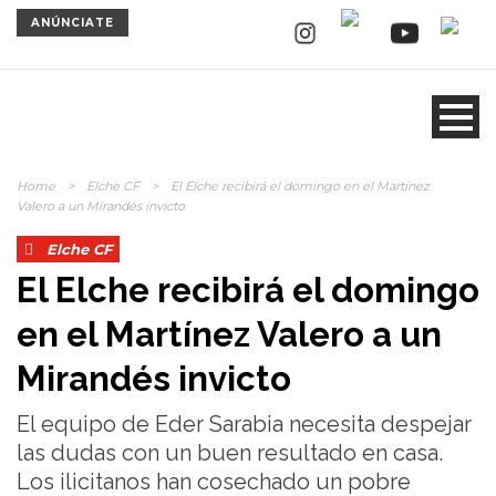
ANÚNCIATE
Home
>
Elche CF
>
El Elche recibirá el domingo en el Martínez
Valero a un Mirandés invicto
Elche CF
El Elche recibirá el domingo
en el Martínez Valero a un
Mirandés invicto
El equipo de Eder Sarabia necesita despejar
las dudas con un buen resultado en casa.
Los ilicitanos han cosechado un pobre