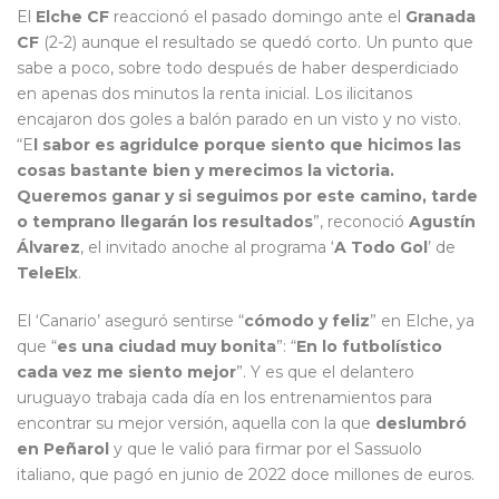
El
Elche CF
reaccionó el pasado domingo ante el
Granada
CF
(2-2) aunque el resultado se quedó corto. Un punto que
sabe a poco, sobre todo después de haber desperdiciado
en apenas dos minutos la renta inicial. Los ilicitanos
encajaron dos goles a balón parado en un visto y no visto.
“E
l sabor es agridulce porque siento que hicimos las
cosas bastante bien y merecimos la victoria.
Queremos ganar y si seguimos por este camino, tarde
o temprano llegarán los resultados
”, reconoció
Agustín
Álvarez
, el invitado anoche al programa ‘
A Todo Gol
’ de
TeleElx
.
El ‘Canario’ aseguró sentirse “
cómodo y feliz
” en Elche, ya
que “
es una ciudad muy bonita
”: “
En lo futbolístico
cada vez me siento mejor
”. Y es que el delantero
uruguayo trabaja cada día en los entrenamientos para
encontrar su mejor versión, aquella con la que
deslumbró
en Peñarol
y que le valió para firmar por el Sassuolo
italiano, que pagó en junio de 2022 doce millones de euros.