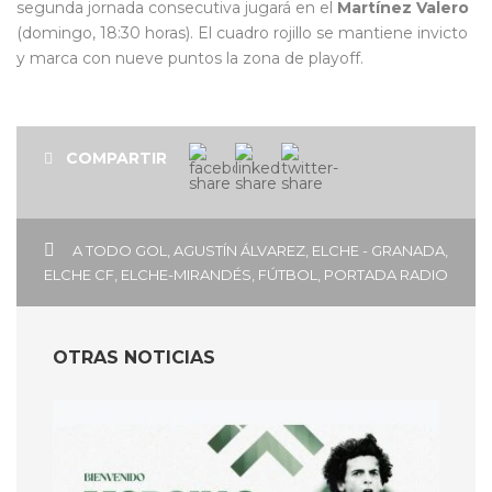
segunda jornada consecutiva jugará en el
Martínez Valero
(domingo, 18:30 horas). El cuadro rojillo se mantiene invicto
y marca con nueve puntos la zona de playoff.
COMPARTIR
A TODO GOL
,
AGUSTÍN ÁLVAREZ
,
ELCHE - GRANADA
,
ELCHE CF
,
ELCHE-MIRANDÉS
,
FÚTBOL
,
PORTADA RADIO
OTRAS NOTICIAS