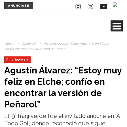
ANÚNCIATE
Home
>
Elche CF
>
Agustín Álvarez: “Estoy muy feliz en Elche;
confío en encontrar la versión de Peñarol”
Elche CF
Agustín Álvarez: “Estoy muy
feliz en Elche; confío en
encontrar la versión de
Peñarol”
El ‘9’ franjiverde fue el invitado anoche en ‘A
Todo Gol’, donde reconoció que sigue