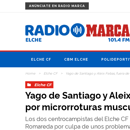
ANÚNCIATE
EN RADIO MARCA
ELCHE CF
CBM ELCHE
POLIDEPORTI
Home
>
Elche CF
>
Yago de Santiago y Aleix Febas, fuera d
Elche CF
Yago de Santiago y Alei
por microrroturas musc
Los dos centrocampistas del Elche CF 
Romareda por culpa de unos problema