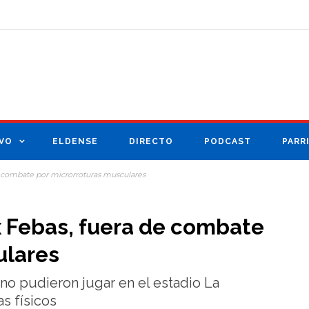
VO
ELDENSE
DIRECTO
PODCAST
PARR
e combate por microrroturas musculares
x Febas, fuera de combate
ulares
no pudieron jugar en el estadio La
s físicos