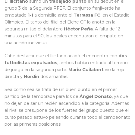
El
Ilicitano
sumó un
trabajado punto
en su debut en el
grupo 3 de la Segunda RFEF. El conjunto franjiverde ha
empatado
1-1
a domicilio ante el
Terrassa FC
, en el Estadio
Olímpico. El tanto del filial del Elche CF lo anotó en la
segunda mitad el delantero
Héctor Peña
. A falta de 12
minutos para el 90, los locales encontraron el empate en
una acción individual.
Cabe destacar que el Ilicitano acabó el encuentro con
dos
futbolistas expulsados
, ambos habían entrado al terreno
de juego en la segunda parte:
Mario Guilabert
vio la roja
directa y
Nordin
dos amarillas.
Sea como sea se trata de un buen punto en el primer
partido de la temporada para los de
Ángel Donato
, ya que
no dejan de ser un recién ascendido a la categoría. Además
el rival se presupone de los fuertes del grupo puesto que el
curso pasado estuvo peleando durante todo el campeonato
por las primeras posiciones.