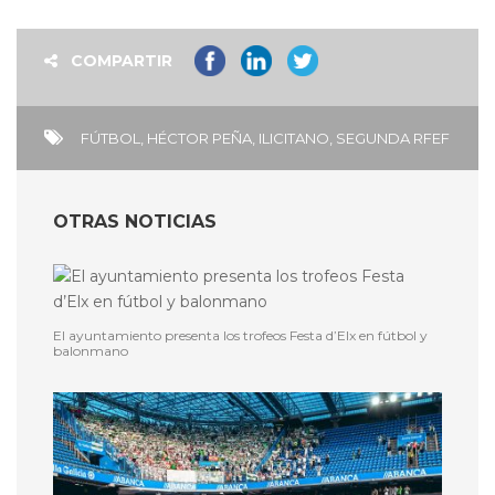
COMPARTIR
FÚTBOL
,
HÉCTOR PEÑA
,
ILICITANO
,
SEGUNDA RFEF
OTRAS NOTICIAS
El ayuntamiento presenta los trofeos Festa d’Elx en fútbol y
balonmano