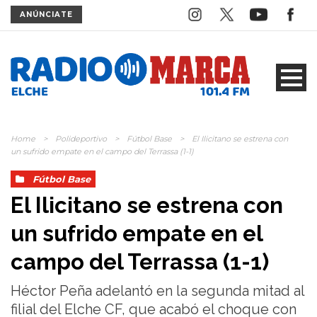
ANÚNCIATE
Home
>
Polideportivo
>
Fútbol Base
>
El Ilicitano se estrena con
un sufrido empate en el campo del Terrassa (1-1)
Fútbol Base
El Ilicitano se estrena con
un sufrido empate en el
campo del Terrassa (1-1)
Héctor Peña adelantó en la segunda mitad al
filial del Elche CF, que acabó el choque con