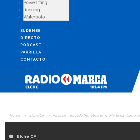
Powerlifting
Running
Waterpolo
ELDENSE
DIRECTO
PODCAST
PARRILLA
CONTACTO
Home
>
Elche CF
>
Final de mercado frenético en el Martínez Valero: 
Elche CF