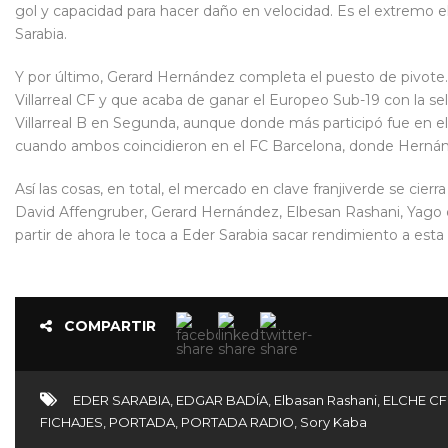
gol y capacidad para hacer daño en velocidad. Es el extremo ele
Sarabia.
Y por último, Gerard Hernández completa el puesto de pivote.
Villarreal CF y que acaba de ganar el Europeo Sub-19 con la s
Villarreal B en Segunda, aunque donde más participó fue en el
cuando ambos coincidieron en el FC Barcelona, donde Herná
Así las cosas, en total, el mercado en clave franjiverde se cie
David Affengruber, Gerard Hernández, Elbesan Rashani, Yago d
partir de ahora le toca a Eder Sarabia sacar rendimiento a esta p
COMPARTIR
EDER SARABIA
,
EDGAR BADÍA
,
Elbasan Rashani
,
ELCHE CF
FICHAJES
,
PORTADA
,
PORTADA RADIO
,
Sory Kaba