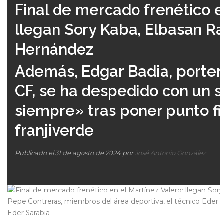
Final de mercado frenético e
llegan Sory Kaba, Elbasan R
Hernández
Además, Edgar Badia, porter
CF, se ha despedido con un 
siempre» tras poner punto f
franjiverde
Publicado el 31 de agosto de 2024 por
José Antonio González
Pepe Contreras, miembros del área deportiva, el técnico Eder S
Eder Sarabia