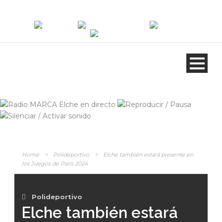
ANÚNCIATE
EN RADIO MARCA
Home
>
Polideportivo
>
Elche también estará presente en
los Juegos de París 2024
Polideportivo
Elche también estará