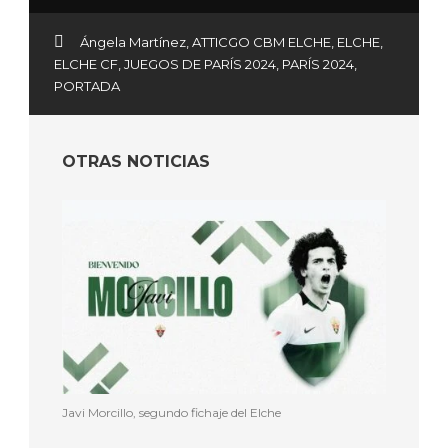
Ángela Martínez
,
ATTICGO CBM ELCHE
,
ELCHE
,
ELCHE CF
,
JUEGOS DE PARÍS 2024
,
PARÍS 2024
,
PORTADA
OTRAS NOTICIAS
Javi Morcillo, segundo fichaje del Elche