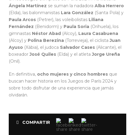
Ángela Martínez
se suman la nadadora
Alba Herrero
(Elda), las balonmanistas
Lara González
(Santa Pola) y
Paula Arcos
(Petrer), las voleibolistas
Liliana
Fernández
(Benidorm) y
Paula Soria
(Orihuela), los
gimnastas
Néstor Abad
(Alcoy),
Laura Casabuena
(Alcoy) y
Polina Berezina
(Torrevieja), el ciclista
Juan
Ayuso
(Xàbia), el judoca
Salvador Cases
(Alicante), el
boxeador
José Quiles
(Elda) y el atleta
Jorge Ureña
(Onil).
En definitiva,
ocho mujeres y cinco hombres
que
buscan hacer historia en los Juegos de París 2024 y
sobre todo disfrutar de una experiencia que jamás
olvidarán.
COMPARTIR