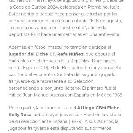
kilómetros. Y en mayo, se adjudicó la primera prueba de
la Copa de Europa 2024, celebrada en Piombino, Italia.
Este meritorio bagaje hace pensar que luchar por las
primeras posiciones no sea una utopía. “El 8 de agosto,
la carrera nos pondrá en nuestro sitio”, afirmó la
deportista FER hace unas semanas en una entrevista.
Además, en fútbol masculino también participa el
jugador del Elche CF
,
Rafa Núñez
, que debutó el
miércoles en el empate de la República Dominicana
contra Egipto (0-0). El de Bonao fue titular y completó
casi todo el encuentro. Se trata del segundo jugador
franjiverde que representa a su Selección
perteneciendo al conjunto ilicitano. El primero fue el
mítico Juan Manuel Asensi con España en México 1968.
Por su parte, la balonmanista del
Atticgo CBM Elche
,
Kelly Rosa
, debutó ayer jueves con Brasil en la victoria
de su selección ante España (18-29). A sus 20 años, la
jugadora franjiverde está disputando sus primeros