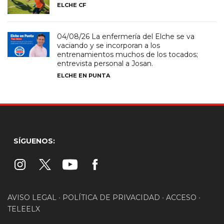
ELCHE CF
04/08/26 La enfermería del Elche se va
vaciando y se incorporan a los
entrenamientos muchos de los tocados;
entrevista personal a Josan.
ELCHE EN PUNTA
SÍGUENOS:
AVISO LEGAL
•
POLÍTICA DE PRIVACIDAD
•
ACCESO
•
TELEELX