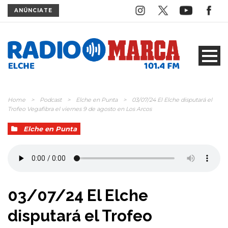
ANÚNCIATE
Home
>
Podcast
>
Elche en Punta
>
03/07/24 El Elche disputará el
Trofeo Vegafibra el viernes 9 de agosto en Los Arcos
Elche en Punta
03/07/24 El Elche
disputará el Trofeo