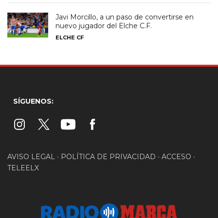
Javi Morcillo, a un paso de convertirse en
nuevo jugador del Elche C.F.
ELCHE CF
SÍGUENOS:
AVISO LEGAL
•
POLÍTICA DE PRIVACIDAD
•
ACCESO
•
TELEELX