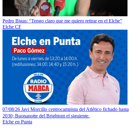
Pedro Bigas: “Tengo claro que me quiero retirar en el Elche”
Elche CF
07/08/26 Javi Morcillo centrocampista del Atlético fichado hasta
2030; Buonanotte del Brightom el siguiente.
Elche en Punta
SÍGUENOS: