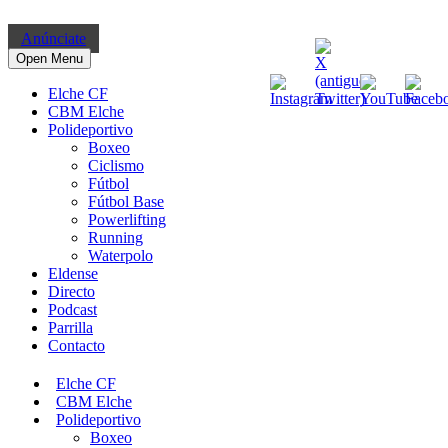
Anúnciate
Open Menu
Elche CF
CBM Elche
Polideportivo
Boxeo
Ciclismo
Fútbol
Fútbol Base
Powerlifting
Running
Waterpolo
Eldense
Directo
Podcast
Parrilla
Contacto
Elche CF
CBM Elche
Polideportivo
Boxeo