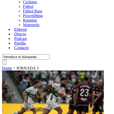
Ciclismo
Fútbol
Fútbol Base
Powerlifting
Running
Waterpolo
Eldense
Directo
Podcast
Parrilla
Contacto
Home
>
JORNADA 3