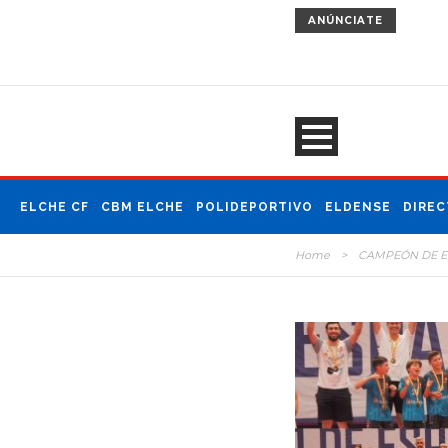
ANÚNCIATE
ELCHE CF
CBM ELCHE
POLIDEPORTIVO
ELDENSE
DIRE
Home
>
CAMPEÓN DE 