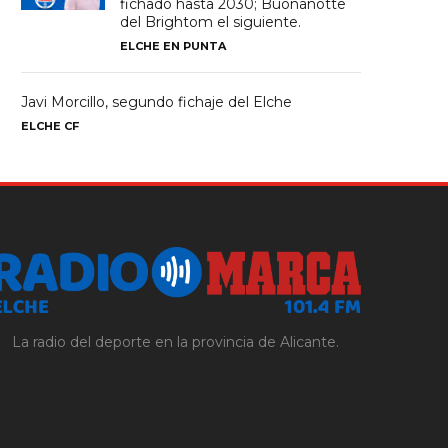
fichado hasta 2030; Buonanotte
del Brightom el siguiente.
ELCHE EN PUNTA
Javi Morcillo, segundo fichaje del Elche
ELCHE CF
La radio del deporte en la provincia de Alicante.