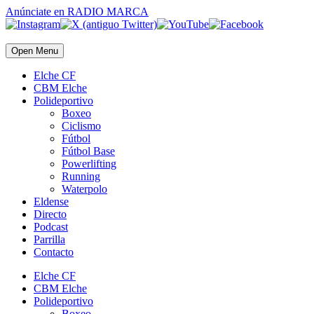
Anúnciate
en RADIO MARCA
Open Menu
Elche CF
CBM Elche
Polideportivo
Boxeo
Ciclismo
Fútbol
Fútbol Base
Powerlifting
Running
Waterpolo
Eldense
Directo
Podcast
Parrilla
Contacto
Elche CF
CBM Elche
Polideportivo
Boxeo