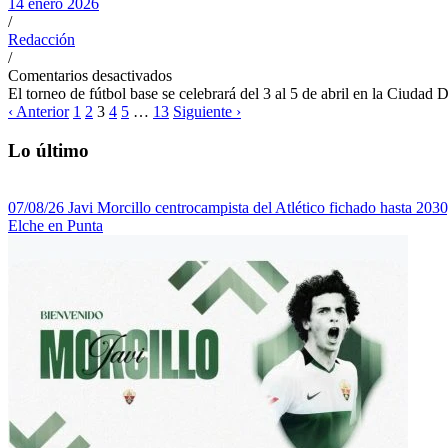
14 enero 2026
/
Redacción
/
Comentarios desactivados
El torneo de fútbol base se celebrará del 3 al 5 de abril en la Ciudad
‹ Anterior
1
2
3
4
5
…
13
Siguiente ›
Lo último
07/08/26 Javi Morcillo centrocampista del Atlético fichado hasta 2030
Elche en Punta