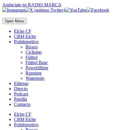
Anúnciate
en RADIO MARCA
Open Menu
Elche CF
CBM Elche
Polideportivo
Boxeo
Ciclismo
Fútbol
Fútbol Base
Powerlifting
Running
Waterpolo
Eldense
Directo
Podcast
Parrilla
Contacto
Elche CF
CBM Elche
Polideportivo
Boxeo