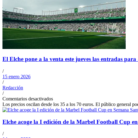
El Elche pone a la venta este jueves las entradas par
/
15 enero 2026
/
Redacción
/
Comentarios desactivados
Los precios oscilan desde los 35 a los 70 euros. El público general po
Elche acoge la I edición de la Marbel Football Cup 
/