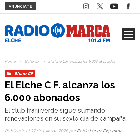
ANÚNCIATE
Home
>
Elche CF
>
El Elche C.F. alcanza los 6.000 abonados
Elche CF
El Elche C.F. alcanza los
6.000 abonados
El club franjiverde sigue sumando
renovaciones en su sexto día de campaña
Publicado el 07 de julio de 2026 por
Pablo López Riquelme