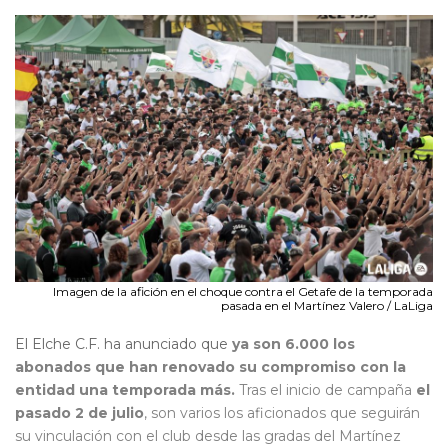
Imagen de la afición en el choque contra el Getafe de la temporada
pasada en el Martínez Valero / LaLiga
El Elche C.F. ha anunciado que
ya son 6.000 los
abonados que han renovado su compromiso con la
entidad una temporada más.
Tras el inicio de campaña
el
pasado 2 de julio
, son varios los aficionados que seguirán
su vinculación con el club desde las gradas del Martínez