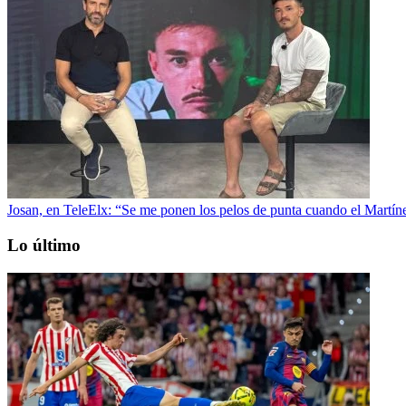
Josan, en TeleElx: “Se me ponen los pelos de punta cuando el Martí
Lo último