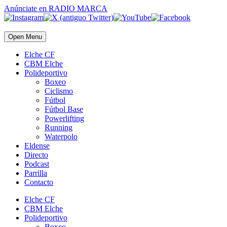
Anúnciate
en RADIO MARCA
Open Menu
Elche CF
CBM Elche
Polideportivo
Boxeo
Ciclismo
Fútbol
Fútbol Base
Powerlifting
Running
Waterpolo
Eldense
Directo
Podcast
Parrilla
Contacto
Elche CF
CBM Elche
Polideportivo
Boxeo