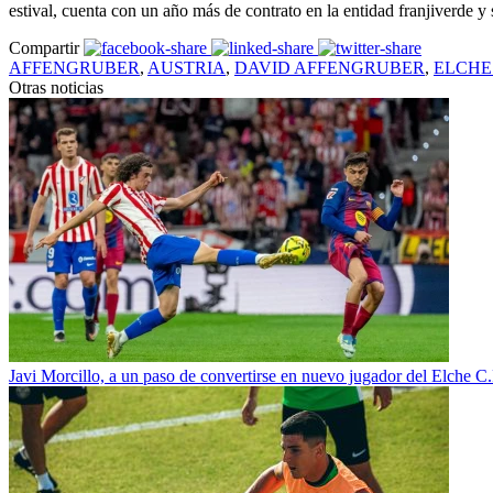
estival, cuenta con un año más de contrato en la entidad franjiverde y 
Compartir
AFFENGRUBER
,
AUSTRIA
,
DAVID AFFENGRUBER
,
ELCHE
Otras noticias
Javi Morcillo, a un paso de convertirse en nuevo jugador del Elche C.