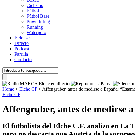
Ciclismo
Fútbol
Fútbol Base
Powerlifting
Running
Waterpolo
Eldense
Directo
Podcast
Parrilla
Contacto
Home
>
Elche CF
>
Affengruber, antes de medirse a España: “Estamo
Elche CF
Affengruber, antes de medirse a
El futbolista del Elche C.F. analizó en La T
pero no descarta que Austria dé la sorpres