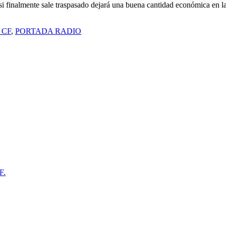
si finalmente sale traspasado dejará una buena cantidad económica en las
 CF
,
PORTADA RADIO
F.