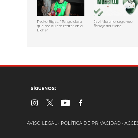
Pedro Bigas: “Tengo claro
Javi Morcillo, segundo
que me quiero retirar en el
fichaje del Elche
Elche”
SÍGUENOS:
AVISO LEGAL
•
POLÍTICA DE PRIVACIDAD
•
ACCE