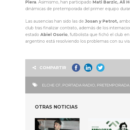
Piera
. Asimismo, han participado
Mati Barzic, Ali
dinámicas de pretemporada del primer equipo duran
Las ausencias han sido las de
Josan y Petrot,
ambos
club tras finalizar contrato, además de los internaci
estado
Abiel Osorio
, futbolista que fichó el club e
argentino está resolviendo los problemas con su vis
COMPARTIR
ELCHE CF
,
PORTADA RADIO
,
PRETEMPORADA 
OTRAS NOTICIAS