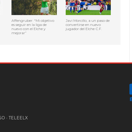
Affengruber: “Mi objetivo
Javi Morcillo, a un paso de
es seguir en la liga de
convertirse en nuevo
nuevo con el Elche y
jugador del Elche C.F.
mejorar”
SO
•
TELEELX