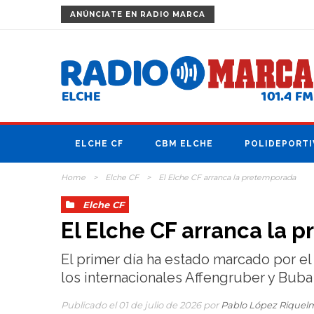
ANÚNCIATE
EN RADIO MARCA
ELCHE CF
CBM ELCHE
POLIDEPORTI
Home
>
Elche CF
>
El Elche CF arranca la pretemporada
Elche CF
El Elche CF arranca la 
El primer día ha estado marcado por el i
los internacionales Affengruber y Buba 
Publicado el 01 de julio de 2026 por
Pablo López Riquel