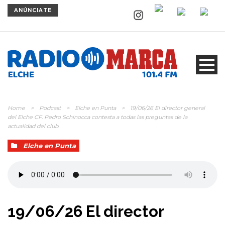
ANÚNCIATE
Home
>
Podcast
>
Elche en Punta
>
19/06/26 El director general
del Elche CF. Pedro Schinocca contesta a todas las preguntas de la
actualidad del club.
Elche en Punta
19/06/26 El director