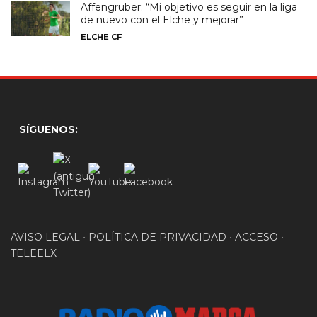
Affengruber: “Mi objetivo es seguir en la liga
de nuevo con el Elche y mejorar”
ELCHE CF
SÍGUENOS:
AVISO LEGAL
•
POLÍTICA DE PRIVACIDAD
•
ACCESO
•
TELEELX