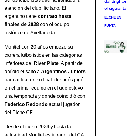
del Brightom
atención del club ilicitano. El
el siguiente.
argentino tiene
contrato hasta
ELCHE EN
finales de 2028
con el equipo
PUNTA
histórico de Avellaneda.
Ja
Montiel con 20 años empezó su
Mo
carrera futbolística en las categorías
s
inferiores del
River Plate
. A partir de
fi
ahí dio el salto a
Argentinos Juniors
de
El
para actuar en su filial; después jugó
en el primer equipo en el que estuvo
EL
una temporada y donde coincidió con
CF
Federico Redondo
actual jugador
del Elche CF.
Desde el curso 2024 y hasta la
actualidad Montiel es jugador del CA