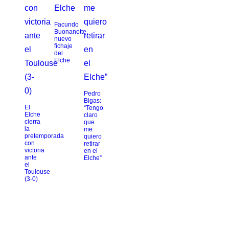
Facundo
Buonanotte,
nuevo
fichaje
del
Elche
Pedro
Bigas:
El
“Tengo
Elche
claro
cierra
que
la
me
pretemporada
quiero
con
retirar
victoria
en el
ante
Elche”
el
Toulouse
(3-0)