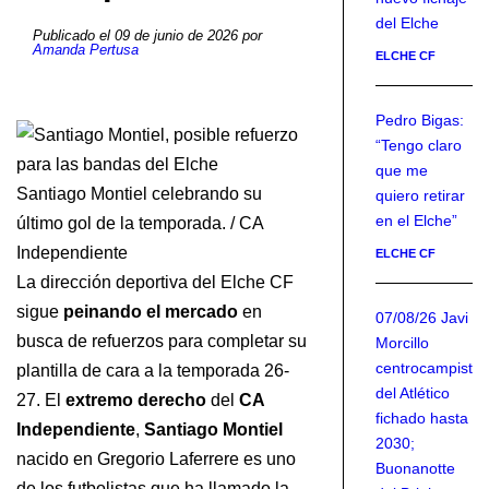
del Elche
Publicado el 09 de junio de 2026 por
Amanda Pertusa
ELCHE CF
Pedro Bigas:
“Tengo claro
que me
Santiago Montiel celebrando su
quiero retirar
en el Elche”
último gol de la temporada. / CA
Independiente
ELCHE CF
La dirección deportiva del Elche CF
sigue
peinando el mercado
en
07/08/26 Javi
busca de refuerzos para completar su
Morcillo
centrocampista
plantilla de cara a la temporada 26-
del Atlético
27. El
extremo derecho
del
CA
fichado hasta
Independiente
,
Santiago Montiel
2030;
nacido en Gregorio Laferrere es uno
Buonanotte
de los futbolistas que ha llamado la