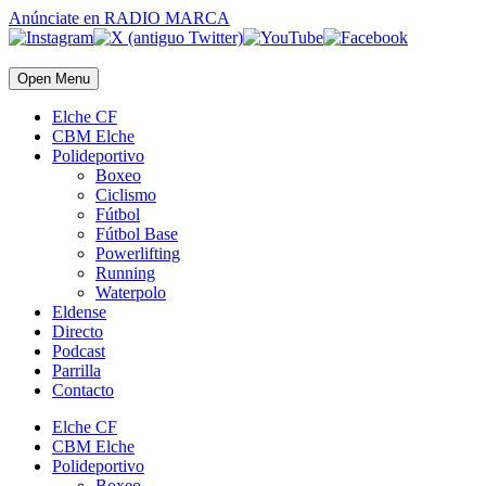
Anúnciate
en RADIO MARCA
Open Menu
Elche CF
CBM Elche
Polideportivo
Boxeo
Ciclismo
Fútbol
Fútbol Base
Powerlifting
Running
Waterpolo
Eldense
Directo
Podcast
Parrilla
Contacto
Elche CF
CBM Elche
Polideportivo
Boxeo