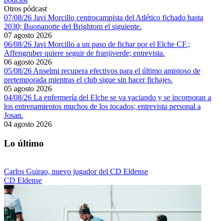
Otros pódcast
07/08/26 Javi Morcillo centrocampista del Atlético fichado hasta
2030; Buonanotte del Brightom el siguiente.
07 agosto 2026
06/08/26 Javi Morcillo a un paso de fichar por el Elche CF.;
Affengruber quiere seguir de franjiverde; entrevista.
06 agosto 2026
05/08/26 Anselmi recupera efectivos para el último amistoso de
pretemporada mientras el club sigue sin hacer fichajes.
05 agosto 2026
04/08/26 La enfermería del Elche se va vaciando y se incorporan a
los entrenamientos muchos de los tocados; entrevista personal a
Josan.
04 agosto 2026
Lo último
Carlos Guirao, nuevo jugador del CD Eldense
CD Eldense