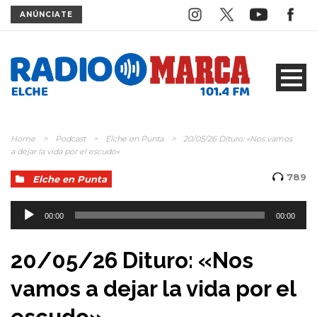
ANÚNCIATE
Home
>
Podcast
>
Elche en Punta
>
20/05/26 Dituro: «Nos vamos
a dejar la vida por el escudo»
789
Elche en Punta
Reproductor
de
00:00
00:00
audio
20/05/26 Dituro: «Nos
vamos a dejar la vida por el