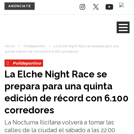
ANÚNCIATE
Home
>
Polideportivo
>
La Elche Night Race se prepara para una
quinta edición de récord con 6.100 corredores
Polideportivo
La Elche Night Race se
prepara para una quinta
edición de récord con 6.100
corredores
La Nocturna Ilicitana volverá a tomar las
calles de la ciudad el sábado a las 22:00