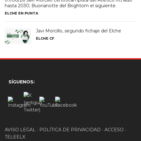
07/08/26 Javi Morcillo centrocampista del Atlético fichado
hasta 2030; Buonanotte del Brightom el siguiente.
ELCHE EN PUNTA
Javi Morcillo, segundo fichaje del Elche
ELCHE CF
SÍGUENOS:
AVISO LEGAL
•
POLÍTICA DE PRIVACIDAD
•
ACCESO
•
TELEELX