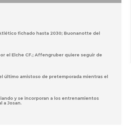
 Atlético fichado hasta 2030; Buonanotte del
por el Elche CF.; Affengruber quiere seguir de
el último amistoso de pretemporada mientras el
ciando y se incorporan a los entrenamientos
l a Josan.