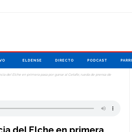
VO
ELDENSE
DIRECTO
PODCAST
PARR
ia del Elche en primera pasa por ganar al Getafe; rueda de prensa de
a del Elche en primera