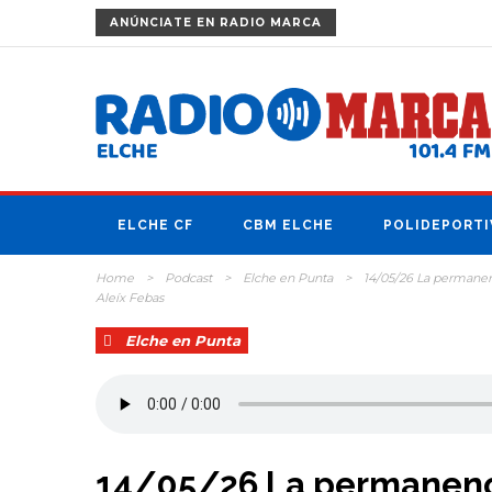
ANÚNCIATE
EN RADIO MARCA
ELCHE CF
CBM ELCHE
POLIDEPORTI
Home
>
Podcast
>
Elche en Punta
>
14/05/26 La permanenc
Aleíx Febas
Elche en Punta
14/05/26 La permanenci