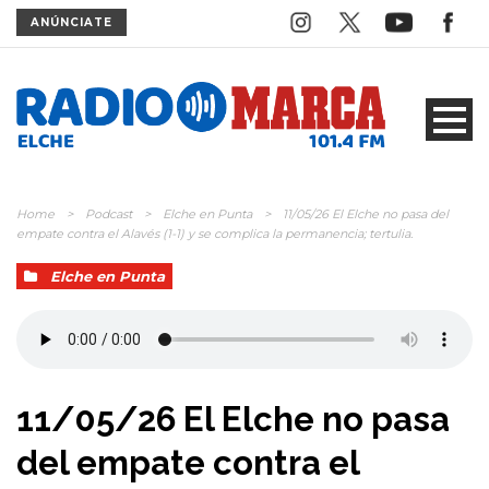
ANÚNCIATE
Home
>
Podcast
>
Elche en Punta
>
11/05/26 El Elche no pasa del
empate contra el Alavés (1-1) y se complica la permanencia; tertulia.
Elche en Punta
11/05/26 El Elche no pasa
del empate contra el