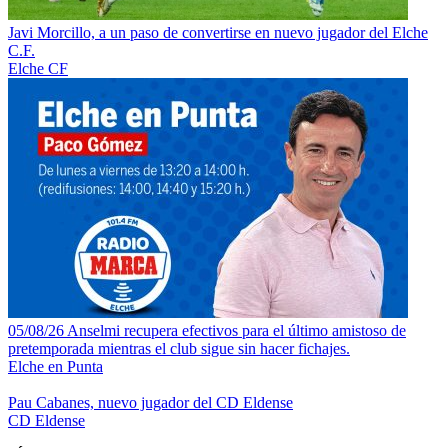
Javi Morcillo, a un paso de convertirse en nuevo jugador del Elche
C.F.
Elche CF
05/08/26 Anselmi recupera efectivos para el último amistoso de
pretemporada mientras el club sigue sin hacer fichajes.
Elche en Punta
Pau Cabanes, nuevo jugador del CD Eldense
CD Eldense