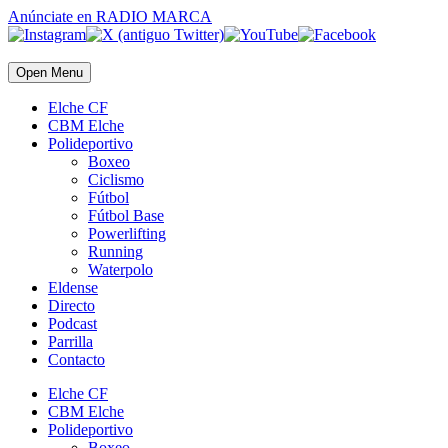
Anúnciate
en RADIO MARCA
Open Menu
Elche CF
CBM Elche
Polideportivo
Boxeo
Ciclismo
Fútbol
Fútbol Base
Powerlifting
Running
Waterpolo
Eldense
Directo
Podcast
Parrilla
Contacto
Elche CF
CBM Elche
Polideportivo
Boxeo