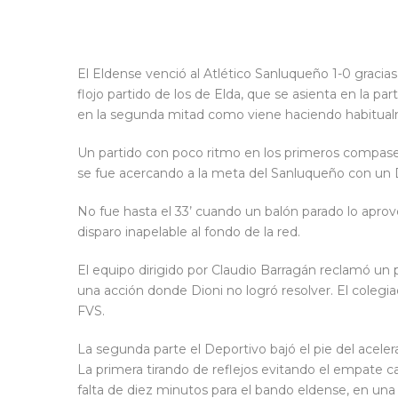
El Eldense venció al Atlético Sanluqueño 1-0 gracia
flojo partido de los de Elda, que se asienta en la par
en la segunda mitad como viene haciendo habitual
Un partido con poco ritmo en los primeros compases
se fue acercando a la meta del Sanluqueño con un D
No fue hasta el 33’ cuando un balón parado lo apro
disparo inapelable al fondo de la red.
El equipo dirigido por Claudio Barragán reclamó un 
una acción donde Dioni no logró resolver. El coleg
FVS.
La segunda parte el Deportivo bajó el pie del aceler
La primera tirando de reflejos evitando el empate ca
falta de diez minutos para el bando eldense, en una 