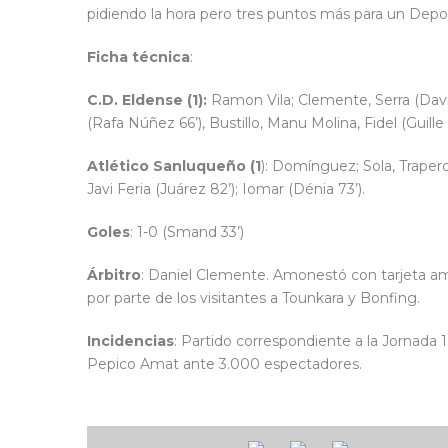
pidiendo la hora pero tres puntos más para un Deporti
Ficha técnica
:
C.D. Eldense (1):
Ramon Vila; Clemente, Serra (Davi
(Rafa Núñez 66’), Bustillo, Manu Molina, Fidel (Guille
Atlético Sanluqueño (1
):
Domínguez; Sola, Trapero, 
Javi Feria (Juárez 82’); Iomar (Dénia 73’).
Goles
: 1-0 (Smand 33’)
Árbitro
: Daniel Clemente. Amonestó con tarjeta ama
por parte de los visitantes a Tounkara y Bonfing.
Incidencias
: Partido correspondiente a la Jornada
Pepico Amat ante 3.000 espectadores.