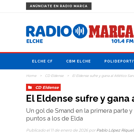
ANÚNCIATE
EN RADIO MARCA
ELCHE CF
CBM ELCHE
POLIDEPORTI
Home
>
CD Eldense
>
El Eldense sufre y gana al Atlético San
CD Eldense
El Eldense sufre y gana 
Un gol de Smand en la primera parte y 
puntos a los de Elda
Publicado el 11 de enero de 2026 por
Pablo López Rique