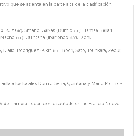
vo que se asienta en la parte alta de la clasificación.
d Ruiz 66’), Smand, Gaixas (Dumic 73’); Hamza Bellari
 Macho 83’); Quintana (Ibarrondo 83’), Dioni.
Diallo, Rodríguez (Kikin 66’); Rodri, Sato, Tounkara, Zequi;
rilla a los locales Dumic, Serra, Quintana y Manu Molina y
 19 de Primera Federación disputado en las Estadio Nuevo