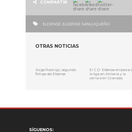
COMPARTIR
ELDENSE
,
ELDENSE SANLUQUEÑO
OTRAS NOTICIAS
Jorge Rastrojo, segundo
El C.D. Eldense empezar
fichaje del Eldense
la liga en Almería y la
cerrará en Granada
SÍGUENOS: