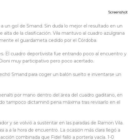
Screenshot
s a un gol de Smand. Sin duda lo mejor el resultado en un
te alta de la clasificación. Vila mantuvo al cuadro azulgrana
mente el guardameta cedido por el Córdoba.
. El cuadro deportivista fue entrando poco al encuentro y
ioni muy participativo pero poco acertado.
vechó Smand para coger un balón suelto e inventarse un
penalti por mano dentro del área del cuadro gaditano, en
iado tampoco dictaminó pena máxima tras revisarlo en el
ador y se volvió a sustentar en las paradas de Ramon Vila.
si a a la hora de encuentro. La ocasión más clara llegó a
acción combinada que Fidel falló a portería vacía. 1-0