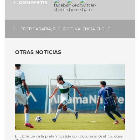
COMPARTIR
EDER SARABIA
,
ELCHE CF
,
VALENCIA-ELCHE
OTRAS NOTICIAS
El Elche cierra la pretemporada con victoria ante el Toulouse