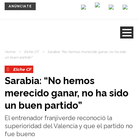
ANÚNCIATE
Home
>
Elche CF
>
Sarabia: “No hemos merecido ganar, no ha sido
un buen partido”
Elche CF
Sarabia: “No hemos
merecido ganar, no ha sido
un buen partido”
El entrenador franjiverde reconoció la
superioridad del Valencia y que el partido no
fue bueno