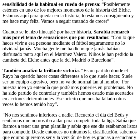
sensibilidad de la habitual en rueda de prensa
: “Posiblemente
estemos en uno de los mejores momentos de la historia del Elche.
Estamos aquí para quedar en la historia, lo estamos consiguiendo y
me hace muy feliz. Vamos a seguir tratando de crecer”.
Cuando se le hizo hincapié por hacer historia,
Sarabia remarcó
más por el tema de sensaciones que por resultados
: “Con lo que
haces vivir a esa persona mediante el fútbol seguramente no lo
olvidará jamás. Mucha gente me ha dicho que jamás habían
disfrutado tanto aquí en el Martínez Valero. Niños le han pedido la
camiseta del Elche antes que la del Madrid o Barcelona”.
También analizó la brillante victoria
: “Es un partido donde el
Rayo ha querido hacer cosas diferentes a lo que suele hacer. Suele
ser un equipo agresivo, pero no va de normal tan al hombre. Por
nuestra idea yo entendía que podíamos ponerles en problemas. No
ha sido partido de controlar y también hemos estado más acertados
en acciones determinantes. Ese acierto que nos ha faltado otras
veces lo hemos tenido hoy”.
“No nos sentimos inferiores a nadie. Recuerdo el día del Betis y
sentíamos que no nos iba a dar para competir toda la liga. Sabía que
íbamos a tener una gran plantilla y sabia que ese día estábamos listos
para competir. Desde entonces no miramos la clasificación, sabemos
que equipo queremos ser y la versión de hoy es gracias a escuchar y