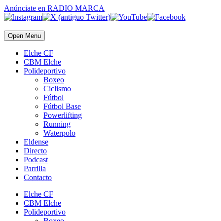
Anúnciate
en RADIO MARCA
Open Menu
Elche CF
CBM Elche
Polideportivo
Boxeo
Ciclismo
Fútbol
Fútbol Base
Powerlifting
Running
Waterpolo
Eldense
Directo
Podcast
Parrilla
Contacto
Elche CF
CBM Elche
Polideportivo
Boxeo