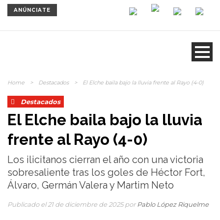
ANÚNCIATE
Home
>
Destacados
>
El Elche baila bajo la lluvia frente al Rayo (4-0)
Destacados
El Elche baila bajo la lluvia
frente al Rayo (4-0)
Los ilicitanos cierran el año con una victoria
sobresaliente tras los goles de Héctor Fort,
Álvaro, Germán Valera y Martim Neto
Publicado el 21 de diciembre de 2025 por
Pablo López Riquelme