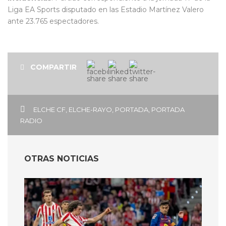
Liga EA Sports disputado en las Estadio Martínez Valero
ante 23.765 espectadores.
COMPARTIR
ELCHE CF
,
ELCHE-RAYO
,
PORTADA
,
PORTADA
RADIO
OTRAS NOTICIAS