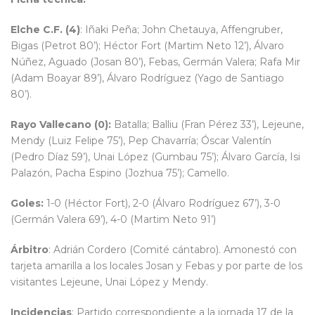
Elche C.F. (4)
: Iñaki Peña; John Chetauya, Affengruber,
Bigas (Petrot 80’); Héctor Fort (Martim Neto 12’), Álvaro
Núñez, Aguado (Josan 80’), Febas, Germán Valera; Rafa Mir
(Adam Boayar 89’), Álvaro Rodríguez (Yago de Santiago
80’).
Rayo Vallecano (0):
Batalla; Balliu (Fran Pérez 33’), Lejeune,
Mendy (Luiz Felipe 75’), Pep Chavarría; Óscar Valentín
(Pedro Díaz 59’), Unai López (Gumbau 75’); Álvaro García, Isi
Palazón, Pacha Espino (Jozhua 75’); Camello.
Goles:
1-0 (Héctor Fort), 2-0 (Álvaro Rodríguez 67’), 3-0
(Germán Valera 69’), 4-0 (Martim Neto 91’)
Árbitro
: Adrián Cordero (Comité cántabro). Amonestó con
tarjeta amarilla a los locales Josan y Febas y por parte de los
visitantes Lejeune, Unai López y Mendy.
Incidencias
: Partido correspondiente a la jornada 17 de la