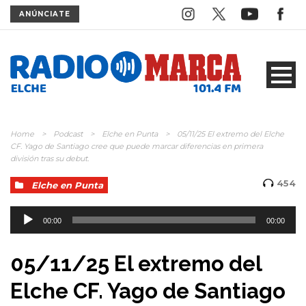
ANÚNCIATE
Home
>
Podcast
>
Elche en Punta
>
05/11/25 El extremo del Elche
CF. Yago de Santiago cree que puede marcar diferencias en primera
división tras su debut.
454
Elche en Punta
Reproductor
de
00:00
00:00
audio
05/11/25 El extremo del
Elche CF. Yago de Santiago