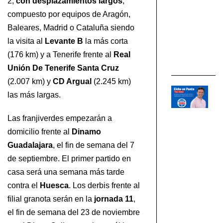
2,
con desplazamientos largos
,
de
compuesto por equipos de Aragón,
El
Baleares, Madrid o Cataluña siendo
C.
la visita al
Levante
B
la más corta
EL
(176 km) y a Tenerife frente al
Real
CF
Unión De Tenerife Santa Cruz
(2.007 km) y
CD Argual
(2.245 km)
05
las más largas.
An
re
Las franjiverdes empezarán a
ef
domicilio frente al
Dinamo
pa
Guadalajara
, el fin de semana del 7
el
de septiembre. El primer partido en
úl
am
casa será una semana más tarde
d
contra el
Huesca
. Los derbis frente al
pr
filial granota serán en la
jornada 11
,
mi
el fin de semana del 23 de noviembre
el