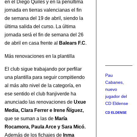
en el Diego Quiles y en la penúltima
cl
jornada en tierras valencianas el fin
si
si
de semana del 19 de abril, siendo la
ha
última salida del curso. La última
fi
jornada será el fin de semana del 26
EL
de abril en casa frente al
Balears F.C
.
EN
Más renovaciones en la plantilla
PU
El club sigue trabajando por perfilar
Pau
una plantilla para seguir compitiendo
Cabanes,
al más alto nivel de la categoría, en
nuevo
ese sentido el club franjiverde ha
jugador del
anunciado las renovaciones de
Uxue
CD Eldense
Media, Clara Ferrer e Irene Ñíguez,
CD ELDENSE
que se suman a las de
María
Rocamora, Paula Arce y Sara Micó.
Además de los fichajes de
Inma