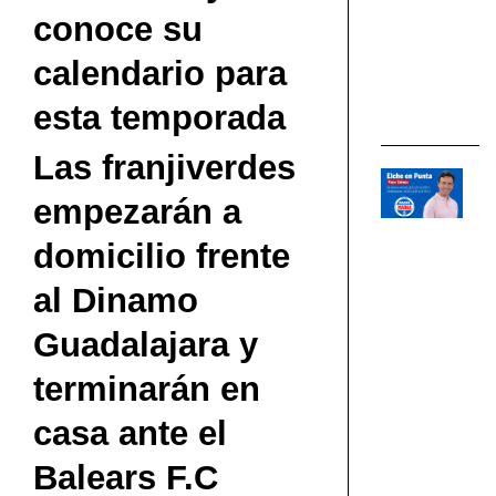
fi
conoce su
de
El
calendario para
EL
esta temporada
CF
Las franjiverdes
06
empezarán a
Ja
Mo
domicilio frente
a
u
al Dinamo
p
d
Guadalajara y
fi
terminarán en
po
el
casa ante el
El
CF
Balears F.C
Af