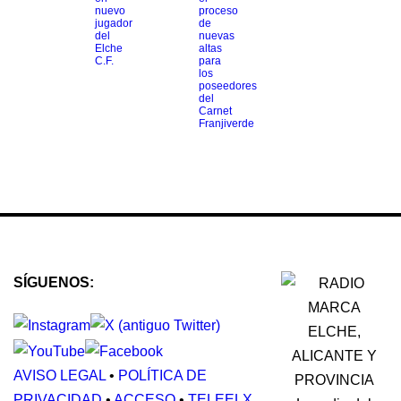
nuevo
proceso
jugador
de
del
nuevas
Elche
altas
C.F.
para
los
poseedores
del
Carnet
Franjiverde
SÍGUENOS:
AVISO LEGAL
•
POLÍTICA DE
PRIVACIDAD
•
ACCESO
•
TELEELX