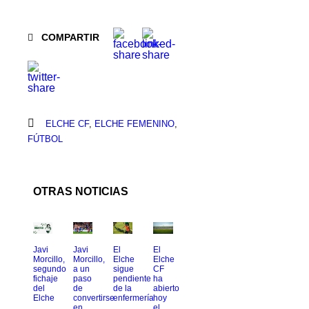
COMPARTIR
ELCHE CF
,
ELCHE FEMENINO
,
FÚTBOL
OTRAS NOTICIAS
Javi
Javi
El
El
Morcillo,
Morcillo,
Elche
Elche
segundo
a un
sigue
CF
fichaje
paso
pendiente
ha
del
de
de la
abierto
Elche
convertirse
enfermería
hoy
en
el