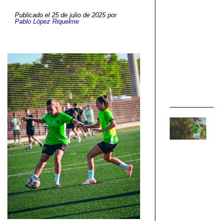
qu
Publicado el 25 de julio de 2025 por
se
Pablo López Riquelme
d
fr
en
EL
EN
PU
Af
“M
ob
es
se
e
la
li
d