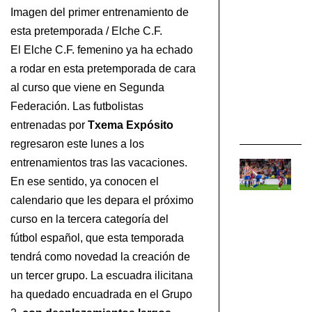
n
Imagen del primer entrenamiento de
c
esta pretemporada / Elche C.F.
el
El Elche C.F. femenino ya ha echado
El
a rodar en esta pretemporada de cara
y
me
al curso que viene en Segunda
Federación. Las futbolistas
EL
entrenadas por
Txema Expósito
CF
regresaron este lunes a los
entrenamientos tras las vacaciones.
Ja
En ese sentido, ya conocen el
Mo
a
calendario que les depara el próximo
u
curso en la tercera categoría del
p
fútbol español, que esta temporada
d
tendrá como novedad la creación de
co
un tercer grupo. La escuadra ilicitana
e
ha quedado encuadrada en el Grupo
n
ju