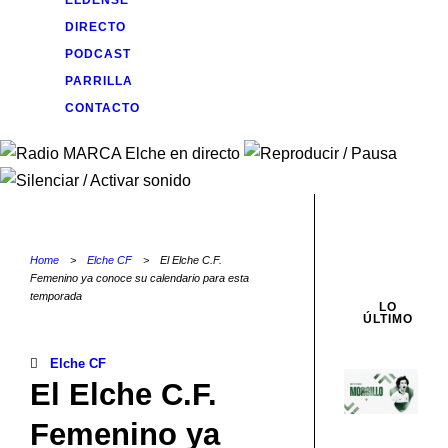
ELDENSE
DIRECTO
PODCAST
PARRILLA
CONTACTO
Home
>
Elche CF
>
El Elche C.F.
Femenino ya conoce su calendario para esta
temporada
LO
ÚLTIMO
Elche CF
Ja
El Elche C.F.
Mo
Femenino ya
s