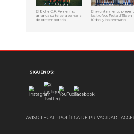
El Elche C.F. Femenino
El ayuntamiento presen
arranca su tercera semana
los trofeos Festa d’Elx en
de pretemporada
fútbol y balonmano
SÍGUENOS:
AVISO LEGAL
•
POLÍTICA DE PRIVACIDAD
•
ACCE