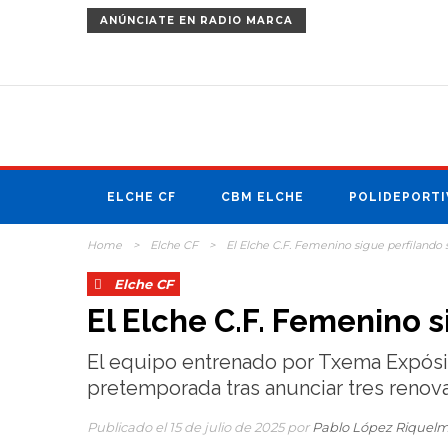
ANÚNCIATE
EN RADIO MARCA
ELCHE CF
CBM ELCHE
POLIDEPORTI
Home
>
Elche CF
>
El Elche C.F. Femenino sigue perfilando s
Elche CF
El Elche C.F. Femenino s
El equipo entrenado por Txema Expósi
pretemporada tras anunciar tres renova
Publicado el 15 de julio de 2025 por
Pablo López Riquel