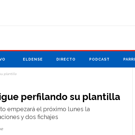
VO
ELDENSE
DIRECTO
PODCAST
PARR
u plantilla
igue perfilando su plantilla
to empezará el próximo lunes la
ciones y dos fichajes
me