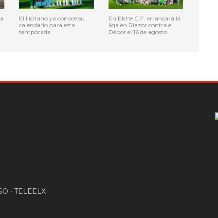
ta
El Ilicitano ya conoce su
En Elche C.F. arrancará la
calendario para esta
liga en Riazor contra el
temporada
Dépor el 16 de agosto
SO
•
TELEELX