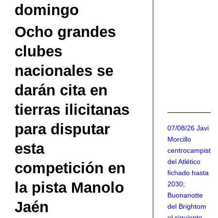
q
domingo
m
qu
Ocho grandes
re
clubes
e
el
nacionales se
El
darán cita en
EL
CF
tierras ilicitanas
para disputar
07/08/26 Javi
Morcillo
esta
centrocampista
del Atlético
competición en
fichado hasta
la pista Manolo
2030;
Buonanotte
Jaén
del Brightom
el siguiente.