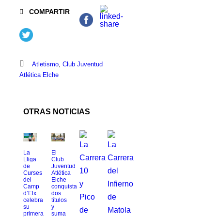
COMPARTIR
Atletismo
,
Club Juventud
Atlética Elche
OTRAS NOTICIAS
La
El
Lliga
Club
de
Juventud
Curses
Atlética
del
Elche
Camp
conquista
d’Elx
dos
celebra
títulos
su
y
primera
suma