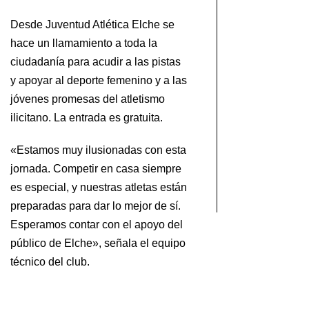
c
el
Desde Juventud Atlética Elche se
El
hace un llamamiento a toda la
y
ciudadanía para acudir a las pistas
me
y apoyar al deporte femenino y a las
EL
jóvenes promesas del atletismo
CF
ilicitano. La entrada es gratuita.
«Estamos muy ilusionadas con esta
jornada. Competir en casa siempre
es especial, y nuestras atletas están
preparadas para dar lo mejor de sí.
Esperamos contar con el apoyo del
público de Elche», señala el equipo
técnico del club.