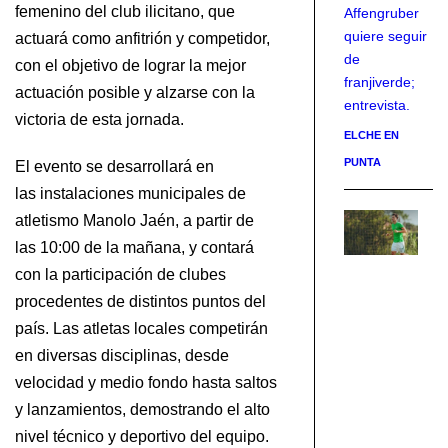
femenino del club ilicitano, que
Affengruber
quiere seguir
actuará como anfitrión y competidor,
de
con el objetivo de lograr la mejor
franjiverde;
actuación posible y alzarse con la
entrevista.
victoria de esta jornada.
ELCHE EN
PUNTA
El evento se desarrollará en
las instalaciones municipales de
atletismo Manolo Jaén, a partir de
Af
“M
las 10:00 de la mañana, y contará
ob
con la participación de clubes
es
procedentes de distintos puntos del
se
país. Las atletas locales competirán
e
en diversas disciplinas, desde
la
velocidad y medio fondo hasta saltos
li
d
y lanzamientos, demostrando el alto
n
nivel técnico y deportivo del equipo.