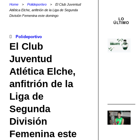
Home
>
Polideportivo
>
El Club Juventud
Atlética Elche, anfitrión de la Liga de Segunda
División Femenina este domingo
LO
ÚLTIMO
Polideportivo
F
El Club
Bu
Juventud
n
fi
Atlética Elche,
de
El
anfitrión de la
EL
Liga de
CF
Segunda
P
División
Bi
“T
Femenina este
cl