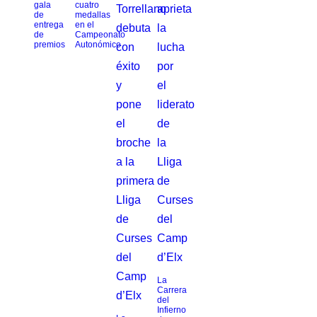
gala
cuatro
de
medallas
entrega
en el
de
Campeonato
premios
Autonómico
La
Carrera
del
Infierno