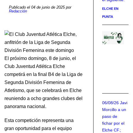
Publicado el 04 de junio de 2025 por
ELCHE EN
Redacción
PUNTA
Ja
Mo
s
fi
El próximo domingo, 8 de junio, el
de
Club Juventud Atlética Elche
El
competirá en la final B4 de la Liga de
EL
Segunda División Femenina de
CF
Atletismo, que se celebrará en Elche
reuniendo a ocho grandes clubes del
06/08/26 Javi
panorama nacional.
Morcillo a un
paso de
Esta competición representa una
fichar por el
gran oportunidad para el equipo
Elche CF.;