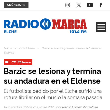
ANÚNCIATE
Home
>
CD Eldense
>
Barzic se lesiona y termina su andadura en el
Eldense
CD Eldense
Barzic se lesiona y termina
su andadura en el Eldense
El futbolista cedido por el Elche sufrió una
rotura fibrilar en el muslo la semana pasada
Publicado el 22 de mayo de 2025 por
Pablo López Riquelme