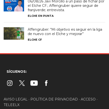
06/08/26 Javi Morcillo a un paso de fichar por
el Elche CF.; Affengruber quiere seguir de
franjiverde; entrevista.
ELCHE EN PUNTA
Affengruber: “Mi objetivo es seguir en la liga
de nuevo con el Elche y mejorar”
ELCHE CF
SÍGUENOS:
AVISO LEGAL
•
POLÍTICA DE PRIVACIDAD
•
ACCESO
•
TELEELX