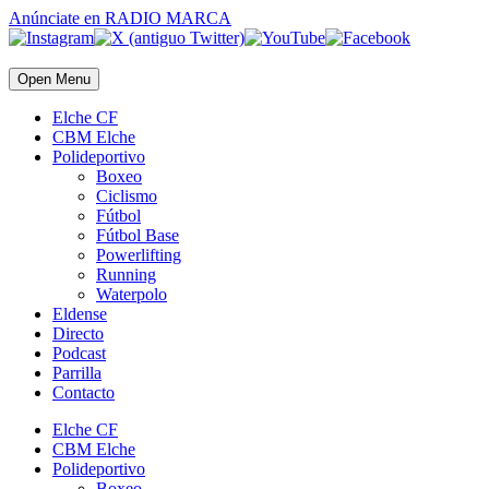
Anúnciate
en RADIO MARCA
Open Menu
Elche CF
CBM Elche
Polideportivo
Boxeo
Ciclismo
Fútbol
Fútbol Base
Powerlifting
Running
Waterpolo
Eldense
Directo
Podcast
Parrilla
Contacto
Elche CF
CBM Elche
Polideportivo
Boxeo