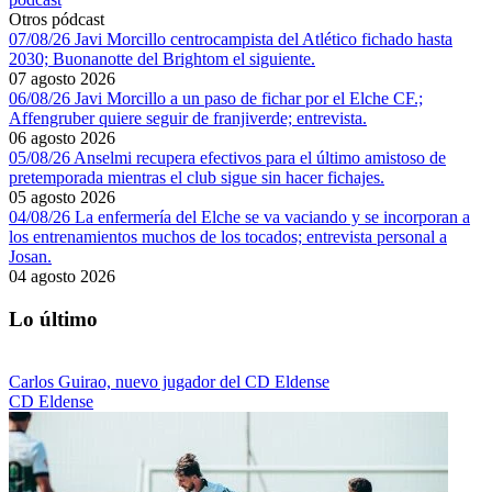
Otros pódcast
07/08/26 Javi Morcillo centrocampista del Atlético fichado hasta
2030; Buonanotte del Brightom el siguiente.
07 agosto 2026
06/08/26 Javi Morcillo a un paso de fichar por el Elche CF.;
Affengruber quiere seguir de franjiverde; entrevista.
06 agosto 2026
05/08/26 Anselmi recupera efectivos para el último amistoso de
pretemporada mientras el club sigue sin hacer fichajes.
05 agosto 2026
04/08/26 La enfermería del Elche se va vaciando y se incorporan a
los entrenamientos muchos de los tocados; entrevista personal a
Josan.
04 agosto 2026
Lo último
Carlos Guirao, nuevo jugador del CD Eldense
CD Eldense