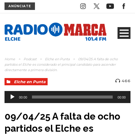
ANÚNCIATE
Home
>
Podcast
>
Elche en Punta
>
09/04/25 A falta de ocho
partidos el Elche es considerado el principal candidato para ascender
directamente a primera división.
466
Elche en Punta
Reproductor
de
00:00
00:00
audio
09/04/25 A falta de ocho
partidos el Elche es