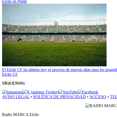
Elche en Punta
El Elche CF ha abierto hoy el proceso de nuevas altas para los poseed
Elche CF
SÍGUENOS:
AVISO LEGAL
•
POLÍTICA DE PRIVACIDAD
•
ACCESO
•
TE
Radio MARCA Elche