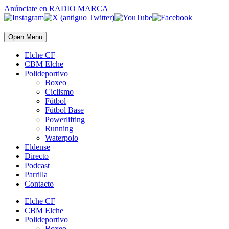
Anúnciate
en RADIO MARCA
Open Menu
Elche CF
CBM Elche
Polideportivo
Boxeo
Ciclismo
Fútbol
Fútbol Base
Powerlifting
Running
Waterpolo
Eldense
Directo
Podcast
Parrilla
Contacto
Elche CF
CBM Elche
Polideportivo
Boxeo