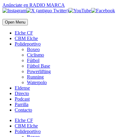
Anúnciate
en RADIO MARCA
Open Menu
Elche CF
CBM Elche
Polideportivo
Boxeo
Ciclismo
Fútbol
Fútbol Base
Powerlifting
Running
Waterpolo
Eldense
Directo
Podcast
Parrilla
Contacto
Elche CF
CBM Elche
Polideportivo
Boxeo