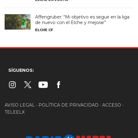
Affengruber: “Mi objetivo es seguir en la liga
de nuevo con el Elche y mejorar”
ELCHE CF
SÍGUENOS:
AVISO LEGAL
•
POLÍTICA DE PRIVACIDAD
•
ACCESO
•
TELEELX