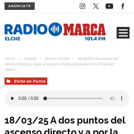
ANÚNCIATE
Home
>
Podcast
>
Elche en Punta
>
18/03/25 A dos puntos del
ascenso directo y a por la novena victoria consecutiva en el Martínez
Valero.
Elche en Punta
18/03/25 A dos puntos del
ascenso directo y a por la