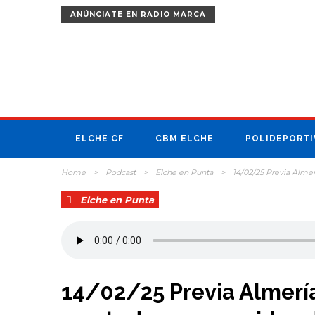
ANÚNCIATE
EN RADIO MARCA
ELCHE CF
CBM ELCHE
POLIDEPORTI
Home
>
Podcast
>
Elche en Punta
>
14/02/25 Previa Almer
Elche en Punta
14/02/25 Previa Almerí