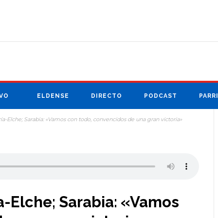
VO
ELDENSE
DIRECTO
PODCAST
PARR
ía-Elche; Sarabia: «Vamos con todo, convencidos de una gran victoria»
a-Elche; Sarabia: «Vamos