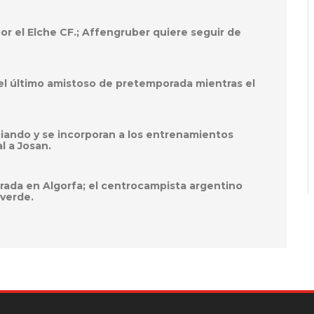
por el Elche CF.; Affengruber quiere seguir de
el último amistoso de pretemporada mientras el
ciando y se incorporan a los entrenamientos
l a Josan.
orada en Algorfa; el centrocampista argentino
iverde.