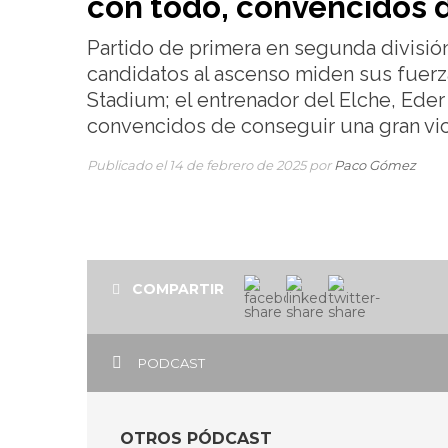
con todo, convencidos d
Partido de primera en segunda división
candidatos al ascenso miden sus fuerza
Stadium; el entrenador del Elche, Ede
convencidos de conseguir una gran vic
Publicado el 14 de febrero de 2025 por
Paco Gómez
COMPARTIR
PODCAST
OTROS PÓDCAST