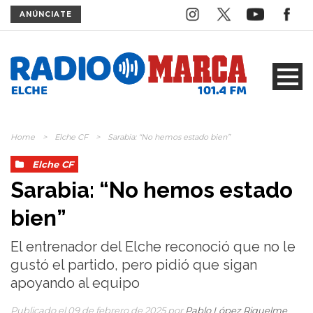
ANÚNCIATE
Home
>
Elche CF
>
Sarabia: “No hemos estado bien”
Elche CF
Sarabia: “No hemos estado
bien”
El entrenador del Elche reconoció que no le
gustó el partido, pero pidió que sigan
apoyando al equipo
Publicado el 09 de febrero de 2025 por
Pablo López Riquelme