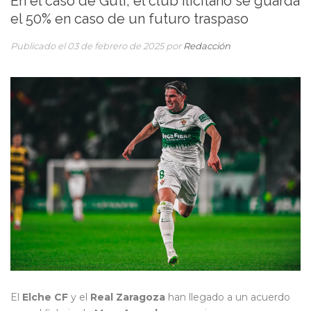
En el caso de Guti, el club ilicitano se guarda
el 50% en caso de un futuro traspaso
Publicado el 03 de febrero de 2025 por
Redacción
El
Elche CF
y el
Real Zaragoza
han llegado a un acuerdo