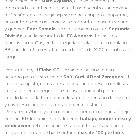
para el fichaje de
Marc Aguado
, que se incorpora en
propiedad a la entidad ilicitana. El mediocentro zaragozano,
de 24 años, es una vieja aspiración del conjunto franjiverde,
cuyo interés por sus servicios se remonta al pasado verano,
y que con
Eder Sarabia
lució a su mejor nivel en
Segunda
División
, con la camiseta del
FC Andorra
. En las tres
últimas campañas, en la categoría de plata, ha acumulado
88 partidos oficiales y ha sumado más de 6200 minutos de
juego.
Por otro lado, el
Elche CF
también ha alcanzado un
acuerdo para el traspaso de
Raúl Guti
al
Real Zaragoza
. El
centrocampista, natural de la capital aragonesa, cumple así
con su deseo de regresar a su casa, equipo al que fue
cedido la pasada temporada durante el mercado de invierno
y cayó lesionado en su reestreno en el estadio La
Romareda. Ahora, ya recuperado, espero recuperar su mejor
versión. El Club quiere agradecer el
trabajo, compromiso y
dedicación
del centrocampista durante su etapa como
franjiverde, en la que ha disputado
más de 100 partidos