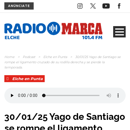
ANÚNCIATE
Home
>
Podcast
>
Elche en Punta
>
30/01/25 Yago de Santiago se
rompe el ligamento cruzado de su rodilla derecha y se pierde la
temporada.
Elche en Punta
30/01/25 Yago de Santiago
se rompe el ligamento